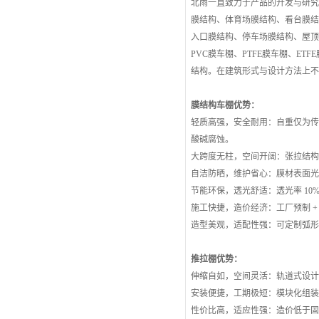
北雨一直致力于产品的开发与研
膜结构、体育场膜结构、看台膜
入口膜结构、停车场膜结构、屋
PVC膜车棚、PTFE膜车棚、E
结构。在建筑形式与设计方法上
膜结构车棚优势：
轻质高强，安全耐用：自重仅为传统钢结构
酸碱腐蚀。
大跨度无柱，空间开阔：张拉结构可
自洁防晒，维护省心：膜材表面光滑
节能环保，透光舒适：透光率 10
施工快捷，造价经济：工厂预制 + 
造型美观，适配性强：可定制弧
推拉棚优势：
伸缩自如，空间灵活：轨道式设计
安装便捷，工期极短：模块化组装
性价比高，适应性强：造价低于