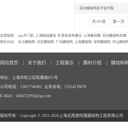
苏州膜结构会不会开裂
共183条
第一页
友情链接：
faac开门机
上海网站建设
矿用本安热像仪
上海推拉棚
苏州膜结构车棚
相关分站：
长沙膜结构
北京膜结构
广州膜结构
上海膜结构
深圳膜结构
中山膜结
网站首页
|
关于我们
|
工程展示
|
膜材介绍
|
膜结构
地址：上海市松江区陈春路851号
公司电话：13817740492 业务咨询：13524239078
E-Mail：1404722956@qq.com
版权所有：Copyright © 2021-2026上海北雨遮阳篷膜结构工程有限公司