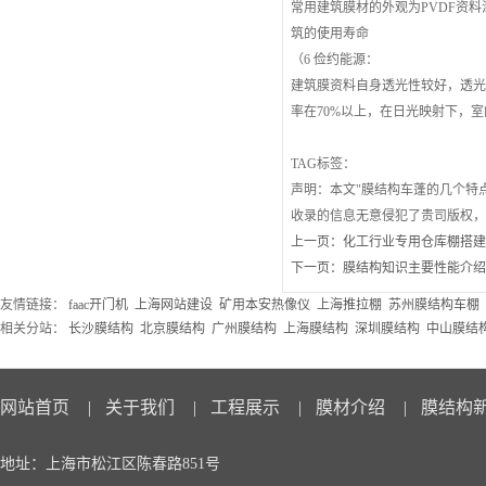
常用建筑膜材的外观为PVDF资
筑的使用寿命
（6 俭约能源：
建筑膜资料自身透光性较好，透光
率在70%以上，在日光映射下，
TAG标签：
声明：本文"膜结构车蓬的几个特
收录的信息无意侵犯了贵司版权
上一页：
化工行业专用仓库棚搭
下一页：
膜结构知识主要性能介
友情链接：
faac开门机
上海网站建设
矿用本安热像仪
上海推拉棚
苏州膜结构车棚
相关分站：
长沙膜结构
北京膜结构
广州膜结构
上海膜结构
深圳膜结构
中山膜结
网站首页
|
关于我们
|
工程展示
|
膜材介绍
|
膜结构
地址：上海市松江区陈春路851号