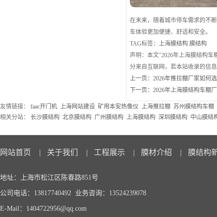
在未来，随着城市停车需求的不
车体验更加便捷、舒适和安全。
TAG标签：
上海膜结构
膜结构
声明：本文"2026年上海膜结构
分来自互联网，若本站收录的信
上一页：
2026年推拉棚厂家如何
下一页：
2026年上海膜结构车
友情链接：
faac开门机
上海网站建设
矿用本安热像仪
上海推拉棚
苏州膜结构车棚
相关分站：
长沙膜结构
北京膜结构
广州膜结构
上海膜结构
深圳膜结构
中山膜结
网站首页
|
关于我们
|
工程展示
|
膜材介绍
|
膜结构
地址：上海市松江区陈春路851号
公司电话：13817740492 业务咨询：13524239078
E-Mail：1404722956@qq.com