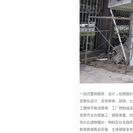
一站式整体服务：设计→绘图报
定制化设计：支持单排、双排、
工期快不耽误使用：工厂预制成
资质齐全合规施工：钢架承重、
性价比透明报价：明码实价无隐
耐用质保售后完善：主体钢架多